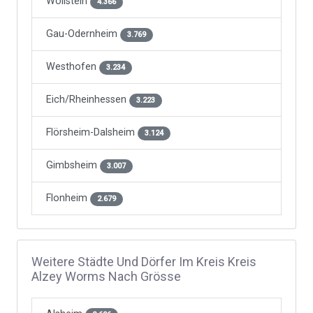
Wöllstein
4.366
Gau-Odernheim
3.769
Westhofen
3.234
Eich/Rheinhessen
3.223
Flörsheim-Dalsheim
3.124
Gimbsheim
3.007
Flonheim
2.679
Weitere Städte Und Dörfer Im Kreis Kreis
Alzey Worms Nach Grösse