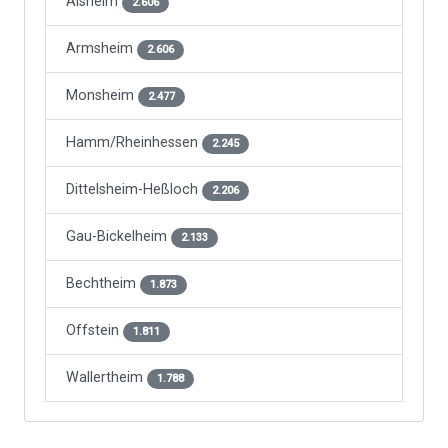
Alsheim
2.606
Armsheim
2.606
Monsheim
2.477
Hamm/Rheinhessen
2.245
Dittelsheim-Heßloch
2.206
Gau-Bickelheim
2.133
Bechtheim
1.873
Offstein
1.811
Wallertheim
1.788