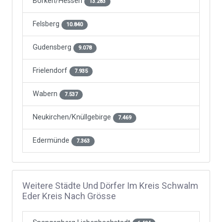
Borken/Hessen
13.283
Felsberg
10.840
Gudensberg
9.078
Frielendorf
7.935
Wabern
7.537
Neukirchen/Knüllgebirge
7.469
Edermünde
7.363
Weitere Städte Und Dörfer Im Kreis Schwalm
Eder Kreis Nach Grösse