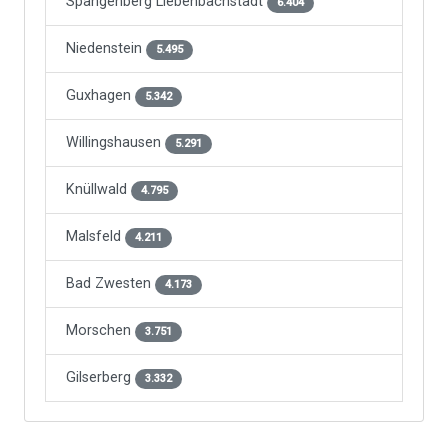
Spangenberg Liebenbachstadt
6.404
Niedenstein
5.495
Guxhagen
5.342
Willingshausen
5.291
Knüllwald
4.795
Malsfeld
4.211
Bad Zwesten
4.173
Morschen
3.751
Gilserberg
3.332