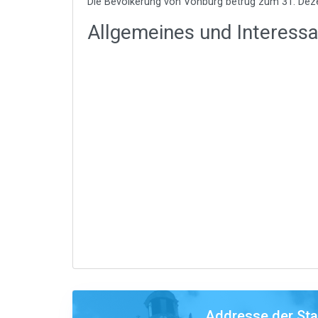
Die Bevölkerung von Vohburg betrug zum 31. Dez
Allgemeines und Interess
Addresse der St