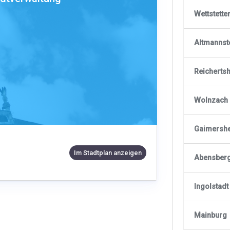
Wettstette
Altmannst
Reicherts
Wolnzach
Gaimersh
Im Stadtplan anzeigen
Abensber
Ingolstadt
Mainburg