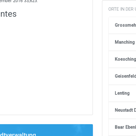
ember 2016 33,623.
ORTE IN DE
antes
Grossmeh
Manching
Koeschin
Geisenfel
Lenting
Neustadt 
Baar Eben
adtverwaltung