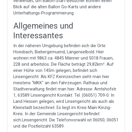
verwendet, um Ballon-Start-Besucher können einen
Blick auf die alten Ballon Go-Karts und andere
Unterhaltungs-Programmierung.
Allgemeines und
Interessantes
In der näheren Umgebung befinden sich die Orte:
Hoesbach, Biebergemuend, Langenselbold. Hier
wohnen mit 9863 ca. 4845 Männer und 5018 Frauen,
228 sind arbeitslos. Die Fläche beträgt 29,82km². Auf
einer Höhe von 145m gelegen, befindet sich
Linsengericht. Als KFZ Kennzeichen sieht man hier
meistens "MKK" an den Fahrzeugen. Rathaus und
Stadtverwaltung findet man hier: Adresse: Amtshofstr.
1, 63589 Linsengericht Kontakt: Tel. (06051) 709-0. In
Land Hessen gelegen, wird Linsengericht als auch als
Kleinstadt bezeichnet. Es liegt im Kreis Main-Kinzig-
Kreis. In der Gemeinde Linsengericht befindet
sich.Linsengericht. Die Telefonvorwahl ist 06050, 06051
und die Postleitzahl 63589.