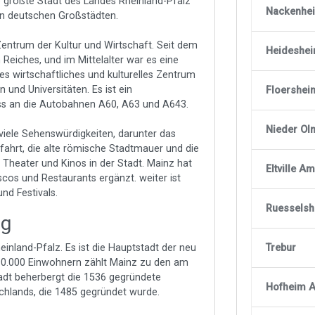
e größte Stadt des Landes Rheinland-Pfalz
Nackenhe
en deutschen Großstädten.
Zentrum der Kultur und Wirtschaft. Seit dem
Heideshe
 Reiches, und im Mittelalter war es eine
es wirtschaftliches und kulturelles Zentrum
 und Universitäten. Es ist ein
Floershe
uss an die Autobahnen A60, A63 und A643.
Nieder Ol
t viele Sehenswürdigkeiten, darunter das
hrt, die alte römische Stadtmauer und die
 Theater und Kinos in der Stadt. Mainz hat
Eltville A
scos und Restaurants ergänzt. weiter ist
nd Festivals.
Ruessels
ng
Trebur
inland-Pfalz. Es ist die Hauptstadt der neu
90.000 Einwohnern zählt Mainz zu den am
adt beherbergt die 1536 gegründete
Hofheim 
schlands, die 1485 gegründet wurde.