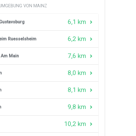
 UMGEBUNG VON MAINZ
6,1 km
Gustavsburg
6,2 km
eim Ruesselsheim
7,6 km
 Am Main
8,0 km
m
8,1 km
m
9,8 km
n
10,2 km