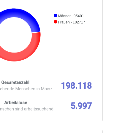
Männer - 95401
Frauen - 102717
Gesamtanzahl
198.118
lebende Menschen in Mainz
Arbeitslose
5.997
enschen sind arbeitssuchend