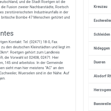
eutschland, und die Stadt Roetgen ist die
Kreuzau
h die Fusion zweier Nachbarstädte, Roetsch
 zerstörerischsten Industrieunfalls in der
e britische Bombe 47 Menschen getötet und
Eschweile
antes
Schleiden
gen Kontakt: Tel. (02471) 18-0, Fax.
 zu den deutschen Kleinstädten und liegt im
Nideggen
,03km². Roetgen gehört zum Landkreis
59, die Vorwahl ist 02408, 02471. Hier
Dueren
, 145 sind arbeitslos. In der Gemeinde
hen sieht man hier meistens "AC" an den
schweiler, Wuerselen sind in der Nähe. Auf
Alsdorf R
gen.
Herzogenr
Baesweile