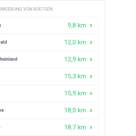
R UMGEBUNG VON ROETGEN
9,8 km
h
12,0 km
wald
12,9 km
Rheinland
15,3 km
15,9 km
u
18,0 km
he
18,7 km
n