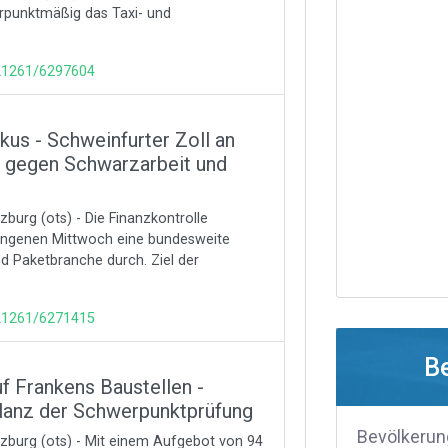
rpunktmäßig das Taxi- und
121261/6297604
us - Schweinfurter Zoll an
 gegen Schwarzarbeit und
urg (ots) - Die Finanzkontrolle
gangenen Mittwoch eine bundesweite
nd Paketbranche durch. Ziel der
121261/6271415
B
f Frankens Baustellen -
ilanz der Schwerpunktprüfung
Bevölkerun
zburg (ots) - Mit einem Aufgebot von 94