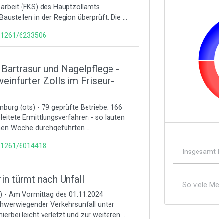
zarbeit (FKS) des Hauptzollamts
ustellen in der Region überprüft. Die ...
121261/6233506
artrasur und Nagelpflege -
infurter Zolls im Friseur-
burg (ots) - 79 geprüfte Betriebe, 166
leitete Ermittlungsverfahren - so lauten
enen Woche durchgeführten ...
121261/6014418
Insgesamt 
in türmt nach Unfall
So viele M
 - Am Vormittag des 01.11.2024
schwerwiegender Verkehrsunfall unter
rbei leicht verletzt und zur weiteren ...