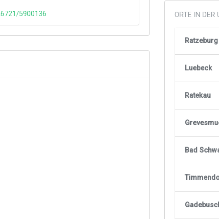
126721/5900136
ORTE IN DE
Ratzeburg
Luebeck
Ratekau
Grevesmu
Bad Schwa
Timmendor
Gadebusc