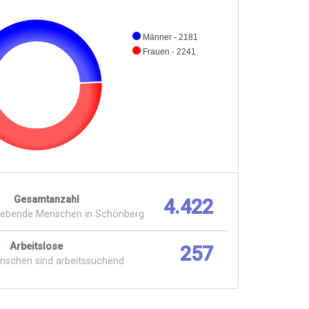
Männer - 2181
Frauen - 2241
Gesamtanzahl
4.422
lebende Menschen in Schönberg
Arbeitslose
257
enschen sind arbeitssuchend