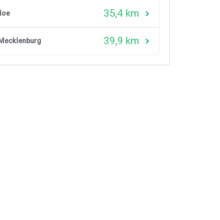
35,4 km
loe
39,9 km
Mecklenburg