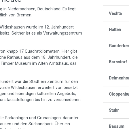
g in Niedersachsen, Deutschland. Es liegt
Vechta
dlich von Bremen.
 Wildeshausen wurde im 12. Jahrhundert
Hatten
issitz. Seither ist es als Verwaltungszentrum
Ganderke
von knapp 17 Quadratkilometern. Hier gibt
sche Rathaus aus dem 18. Jahrhundert, die
Barnstorf
as Timber Museum im Alten Amtshaus, das
Delmenho
hundert war die Stadt ein Zentrum für den
wurde Wildeshausen erweitert von besetzt
tigen und lebendigen kulturellen Angebots,
Cloppenb
unstausstellungen bis hin zu verschiedenen
Stuhr
iele Parkanlagen und Grünanlagen, darunter
hausen und den Südsandpark. Über ein
Bassum