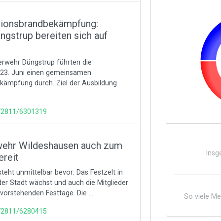
tionsbrandbekämpfung:
gstrup bereiten sich auf
uerwehr Düngstrup führten die
23. Juni einen gemeinsamen
ämpfung durch. Ziel der Ausbildung
172811/6301319
rwehr Wildeshausen auch zum
Insg
ereit
steht unmittelbar bevor: Das Festzelt in
 der Stadt wächst und auch die Mitglieder
orstehenden Festtage. Die ...
So viele M
172811/6280415