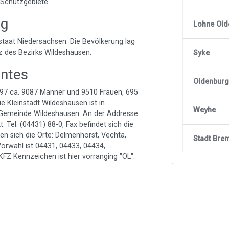
Schutzgebiete.
ng
Lohne Old
taat Niedersachsen. Die Bevölkerung lag
tz des Bezirks Wildeshausen.
Syke
antes
Oldenburg
597 ca. 9087 Männer und 9510 Frauen, 695
Die Kleinstadt Wildeshausen ist in
Weyhe
r Gemeinde Wildeshausen. An der Addresse
Tel. (04431) 88-0, Fax befindet sich die
n sich die Orte: Delmenhorst, Vechta,
Stadt Bre
orwahl ist 04431, 04433, 04434,....
FZ Kennzeichen ist hier vorranging "OL".