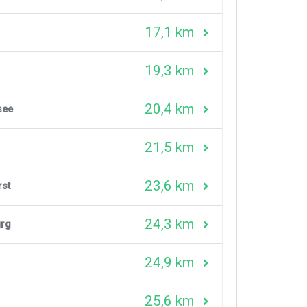
17,1 km
19,3 km
20,4 km
see
21,5 km
23,6 km
rst
24,3 km
urg
24,9 km
25,6 km