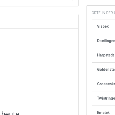
ORTE IN DE
Visbek
Doetlinge
Harpstedt
Goldenste
Grossenk
Twistring
 heute
Emstek