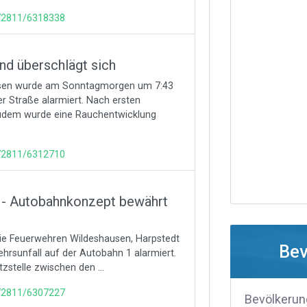
172811/6318338
d überschlägt sich
ausen wurde am Sonntagmorgen um 7:43
er Straße alarmiert. Nach ersten
 Zudem wurde eine Rauchentwicklung
172811/6312710
1 - Autobahnkonzept bewährt
ie Feuerwehren Wildeshausen, Harpstedt
Bev
hrsunfall auf der Autobahn 1 alarmiert.
zstelle zwischen den ...
172811/6307227
Bevölkerun