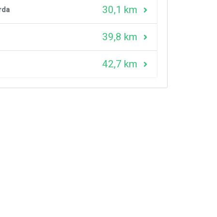
30,1 km
rda
39,8 km
42,7 km