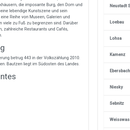
erkhäusern, die imposante Burg, den Dom und
Neustadt 
seine lebendige Kunstszene und sein
es eine Reihe von Museen, Galerien und
Loebau
n viele zu Fuß zu begrenzen sind. Darüber
, zahlreiche Restaurants und Cafés,
n.
Lohsa
ng
Kamenz
erung betrug 443 in der Volkszählung 2010.
zen. Bautzen liegt im Südosten des Landes.
Ebersbach
antes
Niesky
Sebnitz
Weisswass