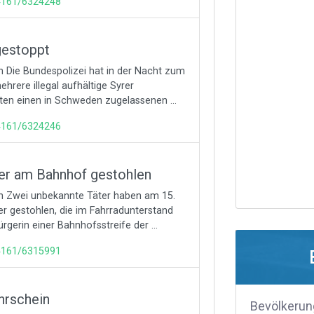
74161/6324248
gestoppt
en Die Bundespolizei hat in der Nacht zum
hrere illegal aufhältige Syrer
ten einen in Schweden zugelassenen ...
74161/6324246
er am Bahnhof gestohlen
zen Zwei unbekannte Täter haben am 15.
r gestohlen, die im Fahrradunterstand
rgerin einer Bahnhofsstreife der ...
74161/6315991
hrschein
Bevölkerun