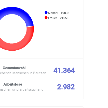
Männer - 19808
Frauen - 21556
Gesamtanzahl
41.364
lebende Menschen in Bautzen
Arbeitslose
2.982
enschen sind arbeitssuchend