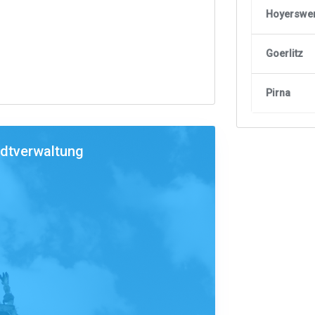
Hoyerswe
Goerlitz
Pirna
adtverwaltung