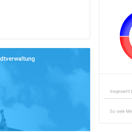
adtverwaltung
Insgesamt 
So viele M