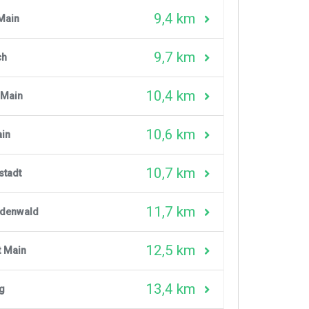
9,4 km
Main
9,7 km
ch
10,4 km
 Main
10,6 km
ain
10,7 km
stadt
11,7 km
Odenwald
12,5 km
t Main
13,4 km
g