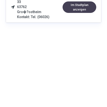
33
Im Stadtplan
63762

anzeigen
Gro�?ostheim
Kontakt: Tel. (06026)