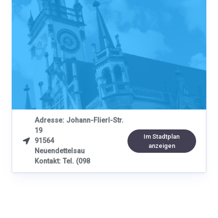
Adresse: Johann-Flierl-Str.
19
Im Stadtplan
91564

anzeigen
Neuendettelsau
Kontakt: Tel. (098