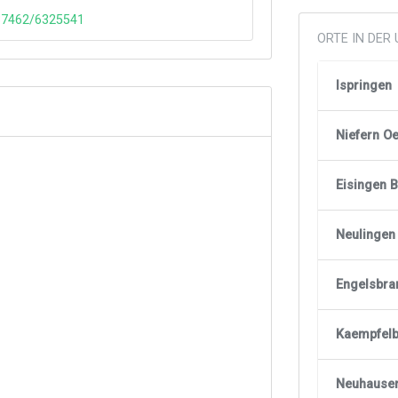
137462/6325541
ORTE IN DER
Ispringen
Niefern O
Eisingen 
Neulingen
Engelsbra
Kaempfel
Neuhausen