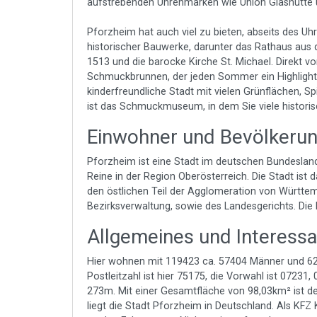
aufstrebenden Uhrenmarken wie Union Glashütte 
Pforzheim hat auch viel zu bieten, abseits des Uhr
historischer Bauwerke, darunter das Rathaus aus 
1513 und die barocke Kirche St. Michael. Direkt 
Schmuckbrunnen, der jeden Sommer ein Highlight f
kinderfreundliche Stadt mit vielen Grünflächen, 
ist das Schmuckmuseum, in dem Sie viele histor
Einwohner und Bevölkeru
Pforzheim ist eine Stadt im deutschen Bundeslan
Reine in der Region Oberösterreich. Die Stadt ist
den östlichen Teil der Agglomeration von Württem
Bezirksverwaltung, sowie des Landesgerichts. Die 
Allgemeines und Interess
Hier wohnen mit 119423 ca. 57404 Männer und 620
Postleitzahl ist hier 75175, die Vorwahl ist 07231
273m. Mit einer Gesamtfläche von 98,03km² ist de
liegt die Stadt Pforzheim in Deutschland. Als KFZ