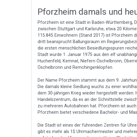
Pforzheim damals und he
Pforzheim ist eine Stadt in Baden-Württemberg, D
zwischen Stuttgart und Karlsruhe, etwa 20 Kilomet
115.845 Einwohnern (Stand 2017) ist Pforzheim di
dritt beansprucht Ballungsraum im Regierungsbezir
die ersten menschlichen Besiedlungsspuren reichen 
Stadt wurde 1. Januar 1975 aus den elf unabhängi
Huchenfeld, Kemnat, Niefern-Öschelbronn, Oberr
Öschelbronn und Remchingenklopfen.
Der Name Pforzheim stammt aus dem 9. Jahrhund
Die damals kleine Siedlung wuchs zu einer wohlh
dem 30-jährigen Krieg wieder hergestellt werden.
Handelszentrum, da es an der Schnittstelle zwisch
zu mehreren Autobahnen hat. Pforzheim ist auch e
Pforzheim bietet verschiedene Bachelor- und Mas
Die Stadt ist eines der führenden Zentren für Uhr
gibt es mehr als 15 Uhrmachermeister und mehrer