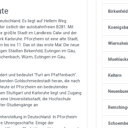
ute
Birkenfel
eutschland. Es liegt auf Hellem Weg
er östlich der autobahnfreien B281. Mit
Koenigsba
e größte Stadt im Landkreis Calw und der
k Karlsruhe. Pforzheim ist eine alte Stadt;
Wiernshe
bis ins 11. Das ist das erste Mal. Die neue
gen Städten Birkenfeld, Eutingen im Gäu,
eichenbach, Würm, Eutingen im Gäu,
Muehlack
ert und bedeutet "Furt am Pfaffenbach".
Keltern
abenden Goldschmiedestadt heran, die nach
 Heute ist Pforzheim ein bedeutendes
Neuenbue
en Stuttgart und Karlsruhe liegt und Zugang
ine Universitätsstadt; die Hochschule
ter-Studiengänge an.
Remching
enherstellung in Deutschland. In Pforzheim
e Uhrengeschäfte. Einige der
Schoembe