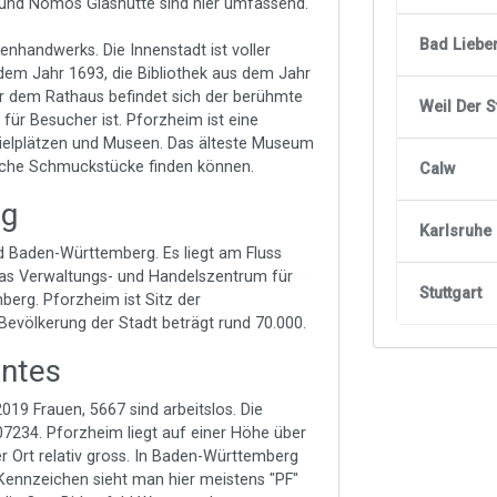
und Nomos Glashütte sind hier umfassend.
Bad Liebe
enhandwerks. Die Innenstadt ist voller
dem Jahr 1693, die Bibliothek aus dem Jahr
vor dem Rathaus befindet sich der berühmte
Weil Der S
ür Besucher ist. Pforzheim ist eine
Spielplätzen und Museen. Das älteste Museum
ische Schmuckstücke finden können.
Calw
ng
Karlsruhe
d Baden-Württemberg. Es liegt am Fluss
 das Verwaltungs- und Handelszentrum für
Stuttgart
berg. Pforzheim ist Sitz der
Bevölkerung der Stadt beträgt rund 70.000.
antes
19 Frauen, 5667 sind arbeitslos. Die
, 07234. Pforzheim liegt auf einer Höhe über
r Ort relativ gross. In Baden-Württemberg
 Kennzeichen sieht man hier meistens "PF"