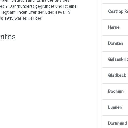
alen, Deutschland. Es ist der Sitz des
es 9. Jahrhunderts gegründet und ist eine
Castrop R
liegt am linken Ufer der Oder, etwa 15
s 1945 war es Teil des
Herne
antes
Dorsten
Gelsenkir
Gladbeck
Bochum
Luenen
Dortmund