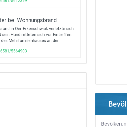
116581/5612399
zter bei Wohnungsbrand
rand in Oer-Erkenschwick verletzte sich
 sein Hund retteten sich vor Eintreffen
es Mehrfamilienhauses an der ...
116581/5564903
Bevöl
Bevölkerun