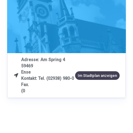
Adresse: Am Spring 4
59469
Ense

Im Stadtplan anzeigen
Kontakt: Tel. (02938) 980-0
Fax.
(0