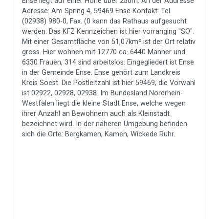
Ense liegt auf einer Höhe über 250m. An der Addresse
Adresse: Am Spring 4, 59469 Ense Kontakt: Tel.
(02938) 980-0, Fax. (0 kann das Rathaus aufgesucht
werden. Das KFZ Kennzeichen ist hier vorranging "SO".
Mit einer Gesamtfläche von 51,07km² ist der Ort relativ
gross. Hier wohnen mit 12770 ca. 6440 Männer und
6330 Frauen, 314 sind arbeitslos. Eingegliedert ist Ense
in der Gemeinde Ense. Ense gehört zum Landkreis
Kreis Soest. Die Postleitzahl ist hier 59469, die Vorwahl
ist 02922, 02928, 02938. Im Bundesland Nordrhein-
Westfalen liegt die kleine Stadt Ense, welche wegen
ihrer Anzahl an Bewohnern auch als Kleinstadt
bezeichnet wird. In der näheren Umgebung befinden
sich die Orte: Bergkamen, Kamen, Wickede Ruhr.