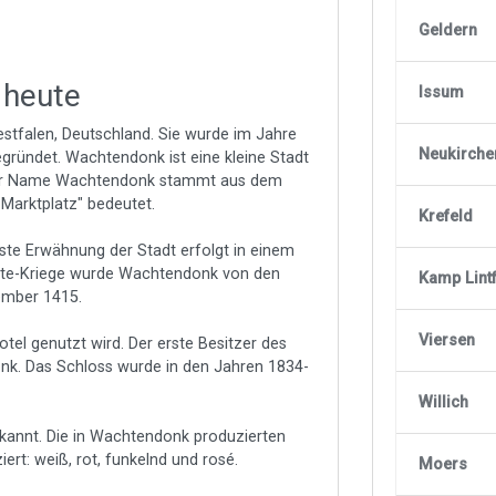
Geldern
 heute
Issum
estfalen, Deutschland. Sie wurde im Jahre
Neukirche
ündet. Wachtendonk ist eine kleine Stadt
 Der Name Wachtendonk stammt aus dem
 Marktplatz" bedeutet.
Krefeld
rste Erwähnung der Stadt erfolgt in einem
ite-Kriege wurde Wachtendonk von den
Kamp Lintf
tember 1415.
Viersen
tel genutzt wird. Der erste Besitzer des
k. Das Schloss wurde in den Jahren 1834-
Willich
ekannt. Die in Wachtendonk produzierten
ert: weiß, rot, funkelnd und rosé.
Moers